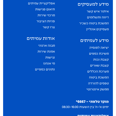
אפליקציית עמיתים
מידע למעסיקים
תיאום פגישות
איתור איש קשר
מרכזי שירות
דיווח ותשלומים
פניות הציבור
המשכת ביטוח כשכיר
צרו קשר
מעסיקים אונליין
אודות עמיתים
מידע לעמיתים
מבנה ארגוני
יציאה לפנסיה
אמנת שירות
משיכת כספים
נגישות
קצבת נכות
מי אנחנו
קצבת שארים
נתונים כספיים
מערכת הכללים
המשכת ביטוח
טפסים להורדה
ממשק אינטרנטי
יצירת קשר
מוקד טלפוני - 6667*
ימים א'-ה' בין השעות 08:30-16:00
אפליקציית עמיתים