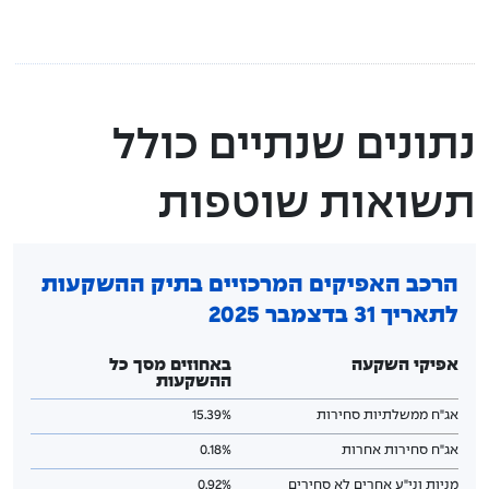
תקנון הקופה
משיכת כספים של עמית שנפטר
נתונים שנתיים כולל
דוחות כספיים
תשואות שוטפות
הצבעות באסיפות
מדיניות תגמול מנהלי השקעות
הרכב האפיקים המרכזיים בתיק ההשקעות
גורמים קשורים
לתאריך 31 בדצמבר 2025
בניין קרן פנסיה
אפיקי השקעה
באחוזים מסך כל
ההשקעות
אג"ח ממשלתיות סחירות
15.39%
אג"ח סחירות אחרות
0.18%
מניות וני"ע אחרים לא סחירים
0.92%