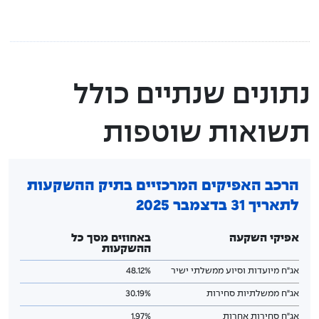
תקנון הקרן
מידע סטטיסטי
נתונים שנתיים כולל
דוחות כספיים
תשואות שוטפות
הצבעות באסיפות
מדיניות תגמול מנהלי השקעות
הרכב האפיקים המרכזיים בתיק ההשקעות
גורמים קשורים
לתאריך 31 בדצמבר 2025
בניין קופת גמל
אפיקי השקעה
באחוזים מסך כל
ההשקעות
אג"ח מיועדות וסיוע ממשלתי ישיר
48.12%
אג"ח ממשלתיות סחירות
30.19%
אג"ח סחירות אחרות
1.97%