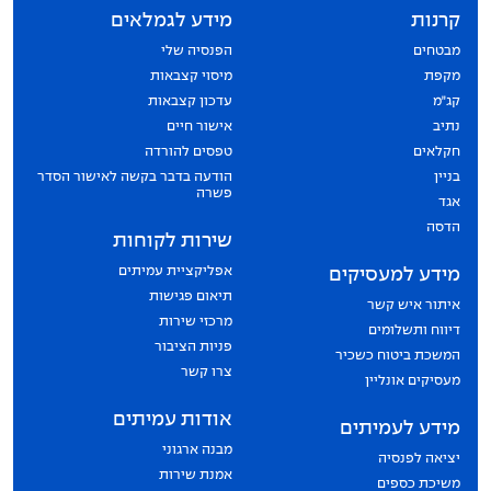
קרנות
מידע לגמלאים
מבטחים
הפנסיה שלי
מקפת
מיסוי קצבאות
קג״מ
עדכון קצבאות
נתיב
אישור חיים
חקלאים
טפסים להורדה
בניין
הודעה בדבר בקשה לאישור הסדר
פשרה
אגד
הדסה
שירות לקוחות
אפליקציית עמיתים
מידע למעסיקים
תיאום פגישות
איתור איש קשר
מרכזי שירות
דיווח ותשלומים
פניות הציבור
המשכת ביטוח כשכיר
צרו קשר
מעסיקים אונליין
אודות עמיתים
מידע לעמיתים
מבנה ארגוני
יציאה לפנסיה
אמנת שירות
משיכת כספים