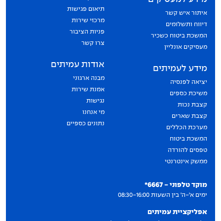
תיאום פגישות
איתור איש קשר
מרכזי שירות
דיווח ותשלומים
פניות הציבור
המשכת ביטוח כשכיר
צרו קשר
מעסיקים אונליין
אודות עמיתים
מידע לעמיתים
מבנה ארגוני
יציאה לפנסיה
אמנת שירות
משיכת כספים
נגישות
קצבת נכות
מי אנחנו
קצבת שארים
נתונים כספיים
מערכת הכללים
המשכת ביטוח
טפסים להורדה
ממשק אינטרנטי
יצירת קשר
מוקד טלפוני - 6667*
ימים א'-ה' בין השעות 08:30-16:00
אפליקציית עמיתים