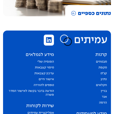
נתונים כספיים
קרנות
מידע לגמלאים
מבטחים
הפנסיה שלי
מקפת
מיסוי קצבאות
קג״מ
עדכון קצבאות
נתיב
אישור חיים
חקלאים
טפסים להורדה
בניין
הודעה בדבר בקשה לאישור הסדר
פשרה
אגד
הדסה
שירות לקוחות
אפליקציית עמיתים
מידע למעסיקים