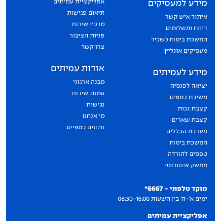
אפליקציית עמיתים
מידע למעסיקים
תיאום פגישות
איתור איש קשר
מרכזי שירות
דיווח ותשלומים
פניות הציבור
המשכת ביטוח כשכיר
צרו קשר
מעסיקים אונליין
אודות עמיתים
מידע לעמיתים
מבנה ארגוני
יציאה לפנסיה
אמנת שירות
משיכת כספים
נגישות
קצבת נכות
מי אנחנו
קצבת שארים
נתונים כספיים
מערכת הכללים
המשכת ביטוח
טפסים להורדה
ממשק אינטרנטי
יצירת קשר
מוקד טלפוני - 6667*
ימים א'-ה' בין השעות 08:30-16:00
אפליקציית עמיתים