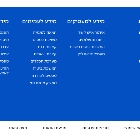
מידע למעסיקים
מידע לעמיתים
מידע
איתור איש קשר
יציאה לפנסיה
הפנסי
דיווח ותשלומים
משיכת כספים
מיסוי
המשכת ביטוח כשכיר
קצבת נכות
עדכון
מעסיקים אונליין
קצבת שארים
אישור
מערכת הכללים
טפסים
המשכת ביטוח
הודעה
לאישו
טפסים להורדה
ממשק אינטרנטי
י שימוש
מדיניות פרטיות
מניעת הונאות
מפת האתר