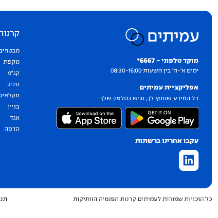
קרנות
יצירת קשר
מבטחים
מוקד טלפוני - 6667*
מקפת
ימים א'-ה' בין השעות 08:30-16:00
קג״מ
נתיב
אפליקציית עמיתים
חקלאים
כל המידע שנחוץ לך, נגיש בטלפון שלך
בניין
אגד
הדסה
עקבו אחרינו ברשתות
כל הזכויות שמורות לעמיתים קרנות הפנסיה הוותיקות
תנא