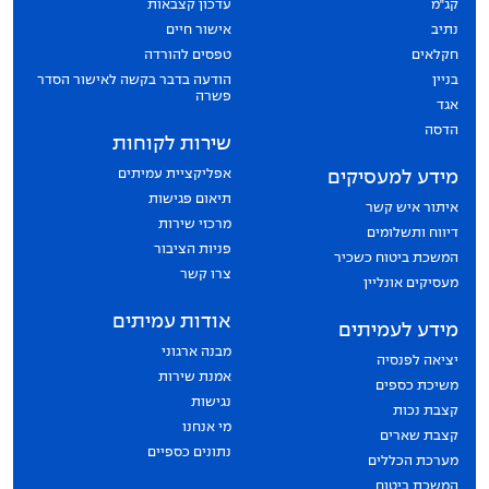
קג״מ
עדכון קצבאות
נתיב
אישור חיים
חקלאים
טפסים להורדה
בניין
הודעה בדבר בקשה לאישור הסדר
פשרה
אגד
הדסה
שירות לקוחות
אפליקציית עמיתים
מידע למעסיקים
תיאום פגישות
איתור איש קשר
מרכזי שירות
דיווח ותשלומים
פניות הציבור
המשכת ביטוח כשכיר
צרו קשר
מעסיקים אונליין
אודות עמיתים
מידע לעמיתים
מבנה ארגוני
יציאה לפנסיה
אמנת שירות
משיכת כספים
נגישות
קצבת נכות
מי אנחנו
קצבת שארים
נתונים כספיים
מערכת הכללים
המשכת ביטוח