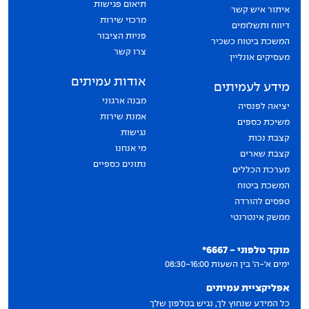
תיאום פגישות
איתור איש קשר
מרכזי שירות
דיווח ותשלומים
פניות הציבור
המשכת ביטוח כשכיר
צרו קשר
מעסיקים אונליין
אודות עמיתים
מידע לעמיתים
מבנה ארגוני
יציאה לפנסיה
אמנת שירות
משיכת כספים
נגישות
קצבת נכות
מי אנחנו
קצבת שארים
נתונים כספיים
מערכת הכללים
המשכת ביטוח
טפסים להורדה
ממשק אינטרנטי
יצירת קשר
מוקד טלפוני - 6667*
ימים א'-ה' בין השעות 08:30-16:00
אפליקציית עמיתים
כל המידע שנחוץ לך, נגיש בטלפון שלך