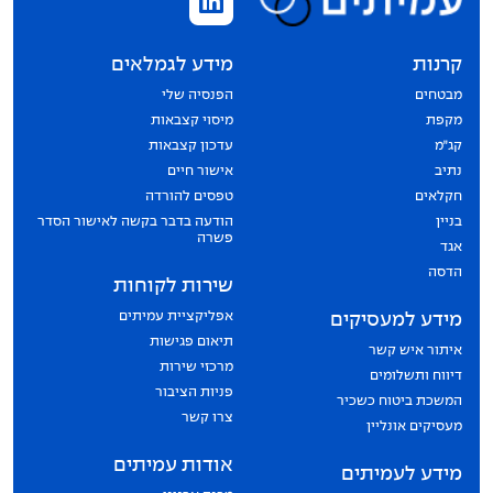
קרנות
מידע לגמלאים
מבטחים
הפנסיה שלי
מקפת
מיסוי קצבאות
קג״מ
עדכון קצבאות
נתיב
אישור חיים
חקלאים
טפסים להורדה
בניין
הודעה בדבר בקשה לאישור הסדר
פשרה
אגד
הדסה
שירות לקוחות
אפליקציית עמיתים
מידע למעסיקים
תיאום פגישות
איתור איש קשר
מרכזי שירות
דיווח ותשלומים
פניות הציבור
המשכת ביטוח כשכיר
צרו קשר
מעסיקים אונליין
אודות עמיתים
מידע לעמיתים