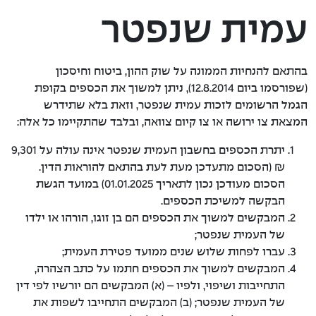
עמית שנפטר
תקנון הקרן
משיכת כספים של עמית שנפטר
בהתאם להנחיות הממונה על שוק ההון, ביטוח וחיסכון
(שפורסמו ביום 12.8.2014), ניתן למשוך את הכספים בקופת
דוחות כספיים
הגמל הרשומים לזכות עמית שנפטר, וזאת בלא שתידרש
המצאת צו ירושה או צו קיום צוואה, ובלבד שהתקיימו כל אלה:
הצבעות באסיפות
יתרת הכספים בחשבון העמית שנפטר אינה עולה על 9,301
מדיניות תגמול מנהלי השקעות
₪ (הסכום מתעדכן מעת לעת בהתאם להוראות הדין.
הסכום מעודכן נכון לתאריך 01.01.2025) במועד הגשת
גורמים קשורים
הבקשה למשיכת הכספים.
המבקשים למשוך את הכספים הם בן זוגו, הורהו או ילדו
מקפת קרן פנסיה
של העמית שנפטר;
עברו לפחות שלוש שנים ממועד פטירת העמית;
המבקשים למשוך את הכספים חתמו על כתב הצהרה,
התחייבות ושיפוי, ולפיו – (א) המבקשים הם יורשיו לפי דין
של העמית שנפטר; (ב) המבקשים התחייבו לשפות את