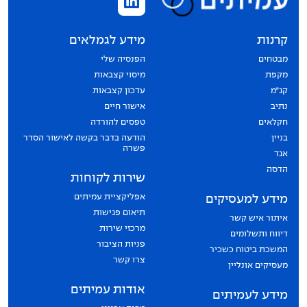
קרנות
מידע לגמלאים
מבטחים
הפנסיה שלי
מקפת
מיסוי קצבאות
קג״מ
עדכון קצבאות
נתיב
אישור חיים
חקלאים
טפסים להורדה
בניין
הודעה בדבר בקשה לאישור הסדר
פשרה
אגד
הדסה
שירות לקוחות
אפליקציית עמיתים
מידע למעסיקים
תיאום פגישות
איתור איש קשר
מרכזי שירות
דיווח ותשלומים
פניות הציבור
המשכת ביטוח כשכיר
צרו קשר
מעסיקים אונליין
אודות עמיתים
מידע לעמיתים