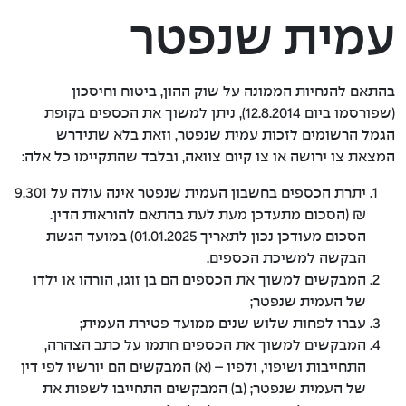
עמית שנפטר
משיכת כספים של עמית שנפטר
גורמים קשורים
בהתאם להנחיות הממונה על שוק ההון, ביטוח וחיסכון
(שפורסמו ביום 12.8.2014), ניתן למשוך את הכספים בקופת
דוחות כספיים
הגמל הרשומים לזכות עמית שנפטר, וזאת בלא שתידרש
המצאת צו ירושה או צו קיום צוואה, ובלבד שהתקיימו כל אלה:
הצבעות באסיפות
יתרת הכספים בחשבון העמית שנפטר אינה עולה על 9,301
מדיניות תגמול מנהלי השקעות
₪ (הסכום מתעדכן מעת לעת בהתאם להוראות הדין.
הסכום מעודכן נכון לתאריך 01.01.2025) במועד הגשת
תקנון הקופה
הבקשה למשיכת הכספים.
המבקשים למשוך את הכספים הם בן זוגו, הורהו או ילדו
חקלאים קרן פנסיה
של העמית שנפטר;
עברו לפחות שלוש שנים ממועד פטירת העמית;
המבקשים למשוך את הכספים חתמו על כתב הצהרה,
התחייבות ושיפוי, ולפיו – (א) המבקשים הם יורשיו לפי דין
של העמית שנפטר; (ב) המבקשים התחייבו לשפות את