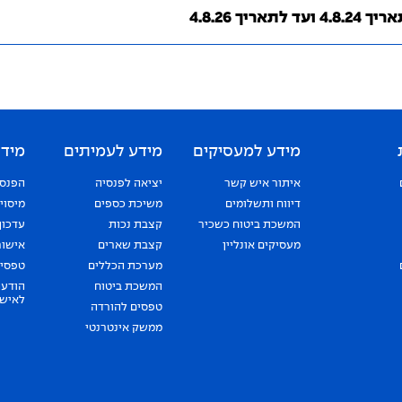
לתאריך 4.8.26
מידע למעסיקים
מידע לעמיתים
מידע
איתור איש קשר
יציאה לפנסיה
הפנסי
דיווח ותשלומים
משיכת כספים
מיסוי
המשכת ביטוח כשכיר
קצבת נכות
עדכון
מעסיקים אונליין
קצבת שארים
אישור
מערכת הכללים
טפסים
המשכת ביטוח
הודעה
לאישו
טפסים להורדה
ממשק אינטרנטי