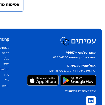
אסיפות מתאריך 4.8.24 ועד 
קרנות
יצירת קשר
מבטחים
מוקד טלפוני - 6667*
מקפת
ימים א'-ה' בין השעות 08:30-16:00
קג״מ
נתיב
אפליקציית עמיתים
חקלאים
כל המידע שנחוץ לך, נגיש בטלפון שלך
בניין
אגד
הדסה
עקבו אחרינו ברשתות