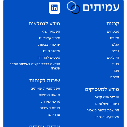
קרנות
מידע לגמלאים
מבטחים
הפנסיה שלי
מקפת
מיסוי קצבאות
קג״מ
עדכון קצבאות
נתיב
אישור חיים
חקלאים
טפסים להורדה
בניין
הודעה בדבר בקשה לאישור הסדר
פשרה
אגד
הדסה
שירות לקוחות
אפליקציית עמיתים
מידע למעסיקים
תיאום פגישות
איתור איש קשר
מרכזי שירות
דיווח ותשלומים
פניות הציבור
המשכת ביטוח כשכיר
צרו קשר
מעסיקים אונליין