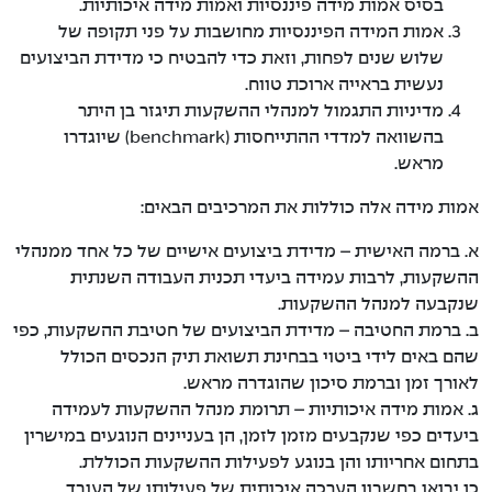
בסיס אמות מידה פיננסיות ואמות מידה איכותיות.
אמות המידה הפיננסיות מחושבות על פני תקופה של
שלוש שנים לפחות, וזאת כדי להבטיח כי מדידת הביצועים
נעשית בראייה ארוכת טווח.
מדיניות התגמול למנהלי ההשקעות תיגזר בן היתר
בהשוואה למדדי ההתייחסות (benchmark) שיוגדרו
מראש.
אמות מידה אלה כוללות את המרכיבים הבאים
:
א.
ברמה האישית
– מדידת ביצועים אישיים של כל אחד ממנהלי
ההשקעות, לרבות עמידה ביעדי תכנית העבודה השנתית
שנקבעה למנהל ההשקעות.
ב.
ברמת החטיבה
– מדידת הביצועים של חטיבת ההשקעות, כפי
שהם באים לידי ביטוי בבחינת תשואת תיק הנכסים הכולל
לאורך זמן וברמת סיכון שהוגדרה מראש.
ג.
אמות מידה איכותיות
– תרומת מנהל ההשקעות לעמידה
ביעדים כפי שנקבעים מזמן לזמן, הן בעניינים הנוגעים במישרין
בתחום אחריותו והן בנוגע לפעילות ההשקעות הכוללת.
כן יבואו בחשבון הערכה איכותית של פעילותו של העובד