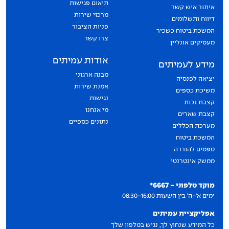
תיאום פגישות
איתור איש קשר
מרכזי שירות
דיווח ותשלומים
פניות הציבור
המשכת ביטוח כשכיר
צרו קשר
מעסיקים אונליין
אודות עמיתים
מידע לעמיתים
מבנה ארגוני
יציאה לפנסיה
אמנת שירות
משיכת כספים
נגישות
קצבת נכות
מי אנחנו
קצבת שארים
נתונים כספיים
מערכת הכללים
המשכת ביטוח
טפסים להורדה
ממשק אינטרנטי
יצירת קשר
מוקד טלפוני - 6667*
ימים א'-ה' בין השעות 08:30-16:00
אפליקציית עמיתים
כל המידע שנחוץ לך, נגיש בטלפון שלך