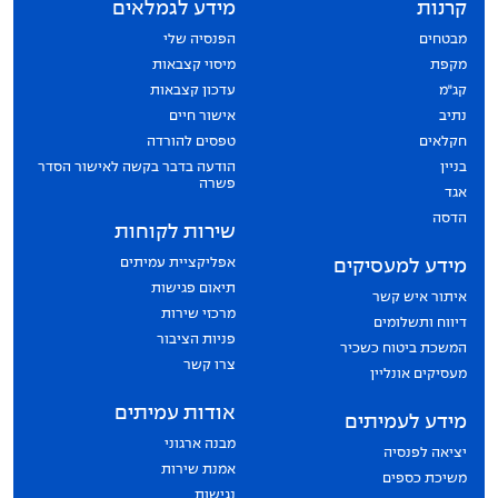
קרנות
מידע לגמלאים
מבטחים
הפנסיה שלי
מקפת
מיסוי קצבאות
קג״מ
עדכון קצבאות
נתיב
אישור חיים
חקלאים
טפסים להורדה
בניין
הודעה בדבר בקשה לאישור הסדר
פשרה
אגד
הדסה
שירות לקוחות
אפליקציית עמיתים
מידע למעסיקים
תיאום פגישות
איתור איש קשר
מרכזי שירות
דיווח ותשלומים
פניות הציבור
המשכת ביטוח כשכיר
צרו קשר
מעסיקים אונליין
אודות עמיתים
מידע לעמיתים
מבנה ארגוני
יציאה לפנסיה
אמנת שירות
משיכת כספים
נגישות