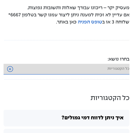
מעסיק יקר – ריכזנו עבורך שאלות ותשובות נפוצות.
מערכת תשלומים
אם עדיין לא זכית למענה ניתן ליצור עמנו קשר בטלפון 6667*
שלוחה 3 או ב
טופס הפניה
כאן באתר.
פרישה לפנסיה
מעסיקים אונליין
קרן מחלה
בחרו נושא:
סיום העסקה
שאלות ותשובות
טפסים להורדה
כל הקטגוריות
פניה לשירות מעסיקים
איך ניתן לדווח דמי גמולים?