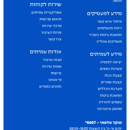
הדסה
שירות לקוחות
אפליקציית עמיתים
מידע למעסיקים
תיאום פגישות
איתור איש קשר
מרכזי שירות
דיווח ותשלומים
פניות הציבור
המשכת ביטוח כשכיר
צרו קשר
מעסיקים אונליין
אודות עמיתים
מידע לעמיתים
מבנה ארגוני
יציאה לפנסיה
אמנת שירות
משיכת כספים
נגישות
קצבת נכות
מי אנחנו
קצבת שארים
נתונים כספיים
מערכת הכללים
המשכת ביטוח
טפסים להורדה
ממשק אינטרנטי
יצירת קשר
מוקד טלפוני - 6667*
ימים א'-ה' בין השעות 08:30-16:00