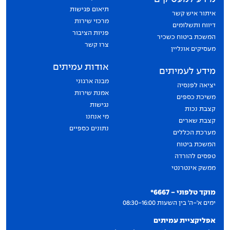
תיאום פגישות
איתור איש קשר
מרכזי שירות
דיווח ותשלומים
פניות הציבור
המשכת ביטוח כשכיר
צרו קשר
מעסיקים אונליין
אודות עמיתים
מידע לעמיתים
מבנה ארגוני
יציאה לפנסיה
אמנת שירות
משיכת כספים
נגישות
קצבת נכות
מי אנחנו
קצבת שארים
נתונים כספיים
מערכת הכללים
המשכת ביטוח
טפסים להורדה
ממשק אינטרנטי
יצירת קשר
מוקד טלפוני - 6667*
ימים א'-ה' בין השעות 08:30-16:00
אפליקציית עמיתים