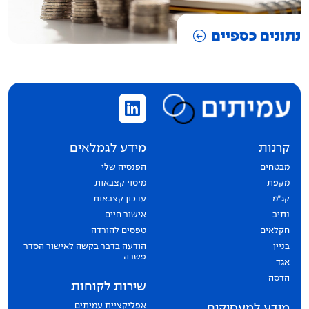
נתונים כספיים
קרנות
מידע לגמלאים
מבטחים
הפנסיה שלי
מקפת
מיסוי קצבאות
קג״מ
עדכון קצבאות
נתיב
אישור חיים
חקלאים
טפסים להורדה
בניין
הודעה בדבר בקשה לאישור הסדר
פשרה
אגד
הדסה
שירות לקוחות
אפליקציית עמיתים
מידע למעסיקים