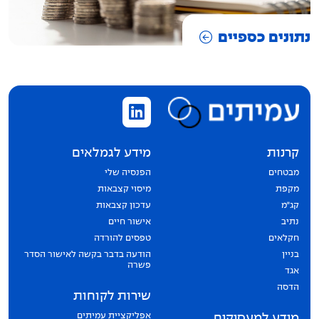
נתונים כספיים
קרנות
מידע לגמלאים
מבטחים
הפנסיה שלי
מקפת
מיסוי קצבאות
קג״מ
עדכון קצבאות
נתיב
אישור חיים
חקלאים
טפסים להורדה
בניין
הודעה בדבר בקשה לאישור הסדר
פשרה
אגד
הדסה
שירות לקוחות
אפליקציית עמיתים
מידע למעסיקים