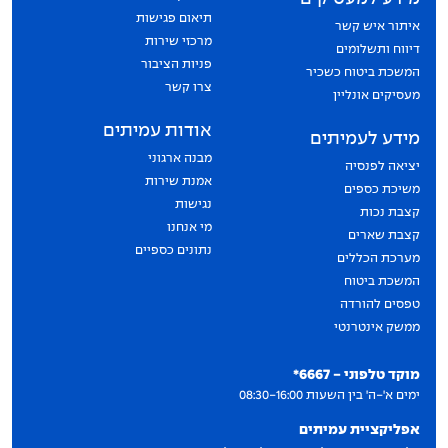
תיאום פגישות
איתור איש קשר
מרכזי שירות
דיווח ותשלומים
פניות הציבור
המשכת ביטוח כשכיר
צרו קשר
מעסיקים אונליין
אודות עמיתים
מידע לעמיתים
מבנה ארגוני
יציאה לפנסיה
אמנת שירות
משיכת כספים
נגישות
קצבת נכות
מי אנחנו
קצבת שארים
נתונים כספיים
מערכת הכללים
המשכת ביטוח
טפסים להורדה
ממשק אינטרנטי
יצירת קשר
מוקד טלפוני - 6667*
ימים א'-ה' בין השעות 08:30-16:00
אפליקציית עמיתים