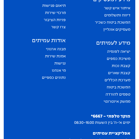
תיאום פגישות
איתור איש קשר
מרכזי שירות
דיווח ותשלומים
פניות הציבור
המשכת ביטוח כשכיר
צרו קשר
מעסיקים אונליין
אודות עמיתים
מידע לעמיתים
מבנה ארגוני
יציאה לפנסיה
אמנת שירות
משיכת כספים
נגישות
קצבת נכות
מי אנחנו
קצבת שארים
נתונים כספיים
מערכת הכללים
המשכת ביטוח
טפסים להורדה
ממשק אינטרנטי
יצירת קשר
מוקד טלפוני - 6667*
ימים א'-ה' בין השעות 08:30-16:00
אפליקציית עמיתים