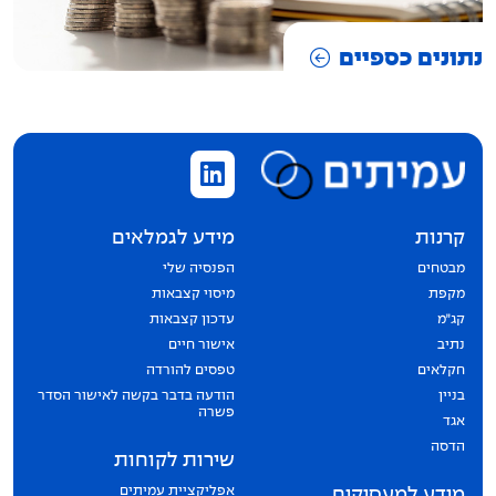
נתונים כספיים
קרנות
מידע לגמלאים
מבטחים
הפנסיה שלי
מקפת
מיסוי קצבאות
קג״מ
עדכון קצבאות
נתיב
אישור חיים
חקלאים
טפסים להורדה
בניין
הודעה בדבר בקשה לאישור הסדר
פשרה
אגד
הדסה
שירות לקוחות
אפליקציית עמיתים
מידע למעסיקים