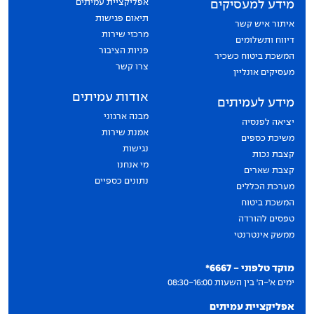
אפליקציית עמיתים
מידע למעסיקים
תיאום פגישות
איתור איש קשר
מרכזי שירות
דיווח ותשלומים
פניות הציבור
המשכת ביטוח כשכיר
צרו קשר
מעסיקים אונליין
אודות עמיתים
מידע לעמיתים
מבנה ארגוני
יציאה לפנסיה
אמנת שירות
משיכת כספים
נגישות
קצבת נכות
מי אנחנו
קצבת שארים
נתונים כספיים
מערכת הכללים
המשכת ביטוח
טפסים להורדה
ממשק אינטרנטי
יצירת קשר
מוקד טלפוני - 6667*
ימים א'-ה' בין השעות 08:30-16:00
אפליקציית עמיתים