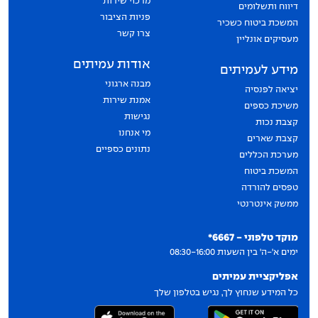
מרכזי שירות
דיווח ותשלומים
פניות הציבור
המשכת ביטוח כשכיר
צרו קשר
מעסיקים אונליין
אודות עמיתים
מידע לעמיתים
מבנה ארגוני
יציאה לפנסיה
אמנת שירות
משיכת כספים
נגישות
קצבת נכות
מי אנחנו
קצבת שארים
נתונים כספיים
מערכת הכללים
המשכת ביטוח
טפסים להורדה
ממשק אינטרנטי
יצירת קשר
מוקד טלפוני - 6667*
ימים א'-ה' בין השעות 08:30-16:00
אפליקציית עמיתים
כל המידע שנחוץ לך, נגיש בטלפון שלך