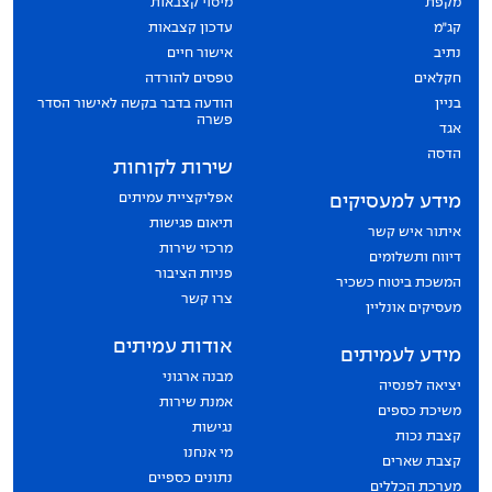
מקפת
מיסוי קצבאות
קג״מ
עדכון קצבאות
נתיב
אישור חיים
חקלאים
טפסים להורדה
בניין
הודעה בדבר בקשה לאישור הסדר
פשרה
אגד
הדסה
שירות לקוחות
אפליקציית עמיתים
מידע למעסיקים
תיאום פגישות
איתור איש קשר
מרכזי שירות
דיווח ותשלומים
פניות הציבור
המשכת ביטוח כשכיר
צרו קשר
מעסיקים אונליין
אודות עמיתים
מידע לעמיתים
מבנה ארגוני
יציאה לפנסיה
אמנת שירות
משיכת כספים
נגישות
קצבת נכות
מי אנחנו
קצבת שארים
נתונים כספיים
מערכת הכללים