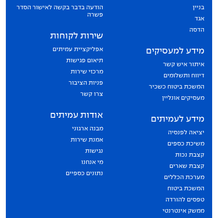
בניין
הודעה בדבר בקשה לאישור הסדר
פשרה
אגד
הדסה
שירות לקוחות
אפליקציית עמיתים
מידע למעסיקים
תיאום פגישות
איתור איש קשר
מרכזי שירות
דיווח ותשלומים
פניות הציבור
המשכת ביטוח כשכיר
צרו קשר
מעסיקים אונליין
אודות עמיתים
מידע לעמיתים
מבנה ארגוני
יציאה לפנסיה
אמנת שירות
משיכת כספים
נגישות
קצבת נכות
מי אנחנו
קצבת שארים
נתונים כספיים
מערכת הכללים
המשכת ביטוח
טפסים להורדה
ממשק אינטרנטי