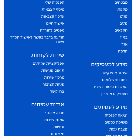
מבטחים
הפנסיה שלי
מקפת
מיסוי קצבאות
קג״מ
עדכון קצבאות
נתיב
אישור חיים
חקלאים
טפסים להורדה
בניין
הודעה בדבר בקשה לאישור הסדר
פשרה
אגד
הדסה
שירות לקוחות
אפליקציית עמיתים
מידע למעסיקים
תיאום פגישות
איתור איש קשר
מרכזי שירות
דיווח ותשלומים
פניות הציבור
המשכת ביטוח כשכיר
צרו קשר
מעסיקים אונליין
אודות עמיתים
מידע לעמיתים
מבנה ארגוני
יציאה לפנסיה
אמנת שירות
משיכת כספים
נגישות
קצבת נכות
מי אנחנו