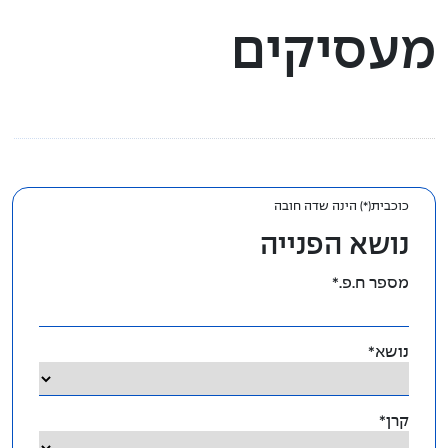
סיום העסקה
מעסיקים
שאלות ותשובות
טפסים להורדה
פניה לשירות מעסיקים
כוכבית(*) הינה שדה חובה
טופס יצירת קשר
נושא הפנייה
מספר ח.פ.*
נושא*
קרן*