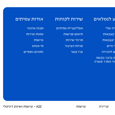
 לגמלאים
שירות לקוחות
אודות עמיתים
ה שלי
אפליקציית עמיתים
מבנה ארגוני
 קצבאות
תיאום פגישות
אמנת שירות
 קצבאות
מרכזי שירות
נגישות
 חיים
פניות הציבור
מי אנחנו
 להורדה
צרו קשר
נתונים כספיים
 בדבר בקשה
ר הסדר פשרה
קריירה
נגישות
A2Z - נגישות ושיווק דיגיטלי