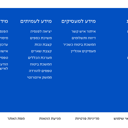
מידע למעסיקים
מידע לעמיתים
מידע
איתור איש קשר
יציאה לפנסיה
הפנסי
דיווח ותשלומים
משיכת כספים
מיסוי
המשכת ביטוח כשכיר
קצבת נכות
עדכון
מעסיקים אונליין
קצבת שארים
אישור
מערכת הכללים
טפסים
המשכת ביטוח
הודעה
לאישו
טפסים להורדה
ממשק אינטרנטי
י שימוש
מדיניות פרטיות
מניעת הונאות
מפת האתר