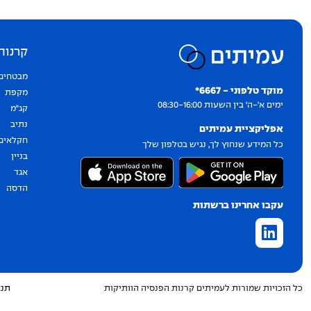
קרנות
יצירת קשר
מבטחים
מוקד טלפוני - 6667*
מקפת
ימים א'-ה' בין השעות 08:30-16:00
קג״מ
נתיב
אפליקציית עמיתים
חקלאים
כל המידע שנחוץ לך, נגיש בטלפון שלך
בניין
אגד
הדסה
עקבו אחרינו ברשתות
כל הזכויות שמורות לעמיתים קרנות הפנסיה הוותיקות
תנא