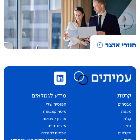
חוזרי אוצר
קרנות
מידע לגמלאים
מבטחים
הפנסיה שלי
מקפת
מיסוי קצבאות
קג״מ
עדכון קצבאות
נתיב
אישור חיים
חקלאים
טפסים להורדה