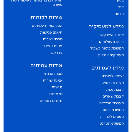
בניין
הודעה בדבר בקשה לאישור הסדר
פשרה
אגד
הדסה
שירות לקוחות
אפליקציית עמיתים
מידע למעסיקים
תיאום פגישות
איתור איש קשר
מרכזי שירות
דיווח ותשלומים
פניות הציבור
המשכת ביטוח כשכיר
צרו קשר
מעסיקים אונליין
אודות עמיתים
מידע לעמיתים
מבנה ארגוני
יציאה לפנסיה
אמנת שירות
משיכת כספים
נגישות
קצבת נכות
מי אנחנו
קצבת שארים
נתונים כספיים
מערכת הכללים
המשכת ביטוח
טפסים להורדה
ממשק אינטרנטי