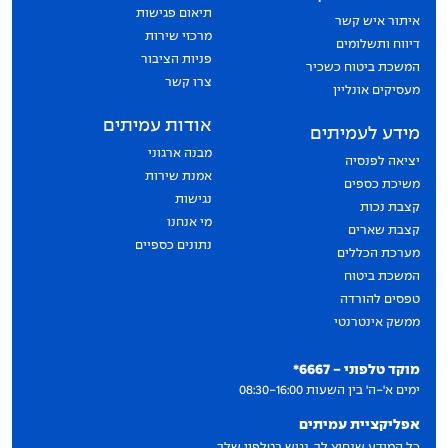
תיאום פגישות
איתור איש קשר
מרכזי שירות
דיווח ותשלומים
פניות הציבור
המשכת ביטוח כשכיר
צרו קשר
מעסיקים אונליין
אודות עמיתים
מידע לעמיתים
מבנה ארגוני
יציאה לפנסיה
אמנת שירות
משיכת כספים
נגישות
קצבת נכות
מי אנחנו
קצבת שארים
נתונים כספיים
מערכת הכללים
המשכת ביטוח
טפסים להורדה
ממשק אינטרנטי
יצירת קשר
מוקד טלפוני - 6667*
ימים א'-ה' בין השעות 08:30-16:00
אפליקציית עמיתים