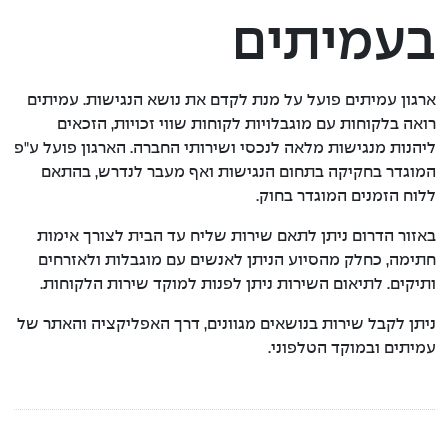
בעמיתים
מינהלה
מדיניות הצבעה באסיפות
ארגון עמיתים פועל על מנת לקדם את נושא הנגישות. עמיתים
רואה בלקוחות עם מוגבלויות לקוחות שווי זכויות, הזכאים
אמות מידה לבחינת איכות הממשל התאגידי
ליהנות מנגישות מלאה לנכסי ושירותי החברה. הארגון פועל ע"פ
המוגדר בחקיקה בתחום הנגישות ואף מעבר לנדרש, בהתאם
נגישות
ללוח הזמנים המוגדר בחוק.
גורמים קשורים
באזור הדרום ניתן לתאם שירות שליח עד הבית לצורך אימות
חתימה, כחלק מהסיוע הניתן לאנשים עם מוגבלות ולאזרחים
ועדת השקעות
ותיקים. לתיאום השירות ניתן לפנות למוקד שירות הלקוחות.
ועדת הביקורת – חברים חיצוניים
ניתן לקבל שירות בנושאים מגוונים, דרך האפליקציה והאתר של
עמיתים ובמוקד הטלפוני.
נתונים כספיים