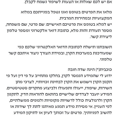
אם יש לכם שאלות או הצעות לשיפור נשמח לקבלן.
מלאו את הפרטים בטופס ואנו נטפל בפנייתכם במלוא
המקצועיות ובמהירות המרבית.
יש למלא בטופס את פרטיכם האישיים: שם פרטי, שם משפחה,
מספר תעודת זהות מלא, כתובת דואר אלקטרוני ומספר טלפון
ליצירת קשר.
תשובתנו תישלח לכתובת הדואר האלקטרוני שלכם כפי
שמעודכנת במערכות הקרן, ובמידת הצורך ניצור איתכם קשר
טלפוני.
כוכבית(*) הינה שדה חובה
ידוע לי שהמידע הנמסר לקרן, בחלקו מתחייב על פי דין ועל פי
תקנון הקרן וישמש את הקרן לבחינת זכויותיי, לצרכי מתן
השירות, שיפורו, ייעולו ותפעולו ולביצוע מחקרים סטטיסטיים.
המידע יועבר לצדדים שלישיים בהתאם להוראות הדין, לתקנון
הקרן ולרגולציה כולל לרשויות מקומיות ולגופים ממשלתיים,
לפי העניין. אי מסירת מידע תמנע מאיתנו לתת לך שירות או
להשיב לפניותיך. פרטים על זכותך לעיון או לתיקון המידע