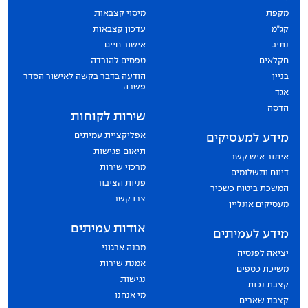
מקפת
מיסוי קצבאות
קג״מ
עדכון קצבאות
נתיב
אישור חיים
חקלאים
טפסים להורדה
בניין
הודעה בדבר בקשה לאישור הסדר
פשרה
אגד
הדסה
שירות לקוחות
אפליקציית עמיתים
מידע למעסיקים
תיאום פגישות
איתור איש קשר
מרכזי שירות
דיווח ותשלומים
פניות הציבור
המשכת ביטוח כשכיר
צרו קשר
מעסיקים אונליין
אודות עמיתים
מידע לעמיתים
מבנה ארגוני
יציאה לפנסיה
אמנת שירות
משיכת כספים
נגישות
קצבת נכות
מי אנחנו
קצבת שארים