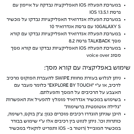
במערכת הפעלה IOS האפליקציה נבדקה על אייפון עם
גרסת IOS 13.5.1
במערכת הפעלה אנדרואיד האפליקציות נבדקו על מכשיר
10GALAXY S עם גרסת אנדרואיד 10
במערכת הפעלה אנדרואיד האפליקציות נבדקו עם קורא
מסך TALKBACK גרסה 8.2
במערכת הפעלה IOS האפליקציות נבדקו עם קורא מסך
מסוג voice over
שימוש באפליקציה עם קורא מסך:
ניתן לגלוש בעזרת מחוות SWIPE להעברת הפוקוס מרכיב
לרכיב, או ע"י "EXPLORE BY TOUCH" כלומר מעבר עם
האצבע על הרכיבים על המסך והפעלתם.
בשימוש במכשיר אנדרואיד מומלץ להפעיל את האפשרות
"גלילה אוטומטית ברשימות"
היכן שניתן הוגדרו רכיבים מוכרים כגון: צ'ק בוקס, רשימה,
כותרות וכו'. ניתן לנווט בין רכיבים אלו ע"י שימוש בבורר
במכשיר המובייל (רוטור ב- IOS ותפריט לוקאלי במכשיר