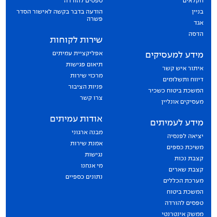
חקלאים
טפסים להורדה
בניין
הודעה בדבר בקשה לאישור הסדר
פשרה
אגד
הדסה
שירות לקוחות
אפליקציית עמיתים
מידע למעסיקים
תיאום פגישות
איתור איש קשר
מרכזי שירות
דיווח ותשלומים
פניות הציבור
המשכת ביטוח כשכיר
צרו קשר
מעסיקים אונליין
אודות עמיתים
מידע לעמיתים
מבנה ארגוני
יציאה לפנסיה
אמנת שירות
משיכת כספים
נגישות
קצבת נכות
מי אנחנו
קצבת שארים
נתונים כספיים
מערכת הכללים
המשכת ביטוח
טפסים להורדה
ממשק אינטרנטי