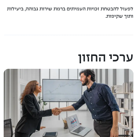
לפעול להבטחת זכויות העמיתים ברמת שירות גבוהה, ביעילות
מינהלה
ותוך שקיפות.
מדיניות הצבעה באסיפות
אמות מידה לבחינת איכות הממשל התאגידי
ערכי החזון
נגישות
גורמים קשורים
ועדת השקעות
ועדת הביקורת – חברים חיצוניים
נתונים כספיים