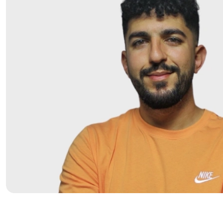
"כ
לה
נו
נו