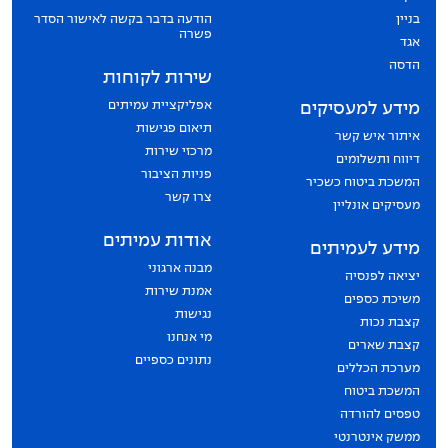
בניין
הודעה בדבר בקשה לאישור הסדר
פשרה
אגד
הדסה
שירות לקוחות
אפליקציית עמיתים
מידע למעסיקים
תיאום פגישות
איתור איש קשר
מרכזי שירות
דיווח ותשלומים
פניות הציבור
המשכת ביטוח כשכיר
צרו קשר
מעסיקים אונליין
אודות עמיתים
מידע לעמיתים
מבנה ארגוני
יציאה לפנסיה
אמנת שירות
משיכת כספים
נגישות
קצבת נכות
מי אנחנו
קצבת שארים
נתונים כספיים
מערכת הכללים
המשכת ביטוח
טפסים להורדה
ממשק אינטרנטי