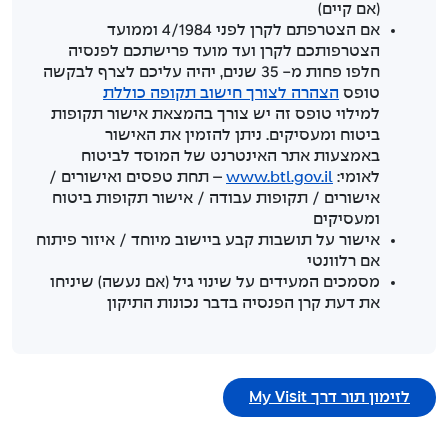
(אם קיים)
אם הצטרפתם לקרן לפני 4/1984 וממועד
הצטרפותכם לקרן ועד מועד פרישתכם לפנסיה
חלפו פחות מ- 35 שנים, יהיה עליכם לצרף לבקשה
טופס
הצהרה לצורך חישוב תקופה כוללת
למילוי טופס זה יש צורך בהמצאת אישור תקופות
ביטוח ומעסיקים. ניתן להזמין את האישור
באמצעות אתר האינטרנט של המוסד לביטוח
לאומי:
www.btl.gov.il
– תחת טפסים ואישורים /
אישורים / תקופות עבודה / אישור תקופות ביטוח
ומעסיקים
אישור על תושבות קבע ביישוב מיוחד / איזור פיתוח
אם רלוונטי
מסמכים המעידים על שינוי גיל (אם נעשה) שיניחו
את דעת קרן הפנסיה בדבר נכונות התיקון
לזימון תור דרך My Visit