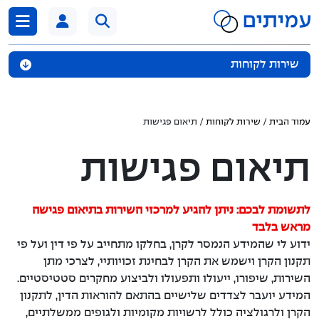
דלג לתוכן
שירות לקוחות
צרו קשר
עמוד הבית
/
שירות לקוחות
/ תיאום פגישות
מרכזי שירות
תיאום פגישות
תיאום פגישות
אפליקציית עמיתים
לתשומת לבכם: ניתן להגיע למרכזי השירות בתיאום פגישה
מראש בלבד
אמנת השירות
ידוע לי שהמידע הנמסר לקרן, בחלקו מתחייב על פי דין ועל פי
תקנון הקרן וישמש את הקרן לבחינת זכויותיי, לצרכי מתן
פניות הציבור
השירות, שיפורו, ייעולו ותפעולו ולביצוע מחקרים סטטיסטיים.
המידע יועבר לצדדים שלישיים בהתאם להוראות הדין, לתקנון
מניעת הונאות
הקרן ולרגולציה כולל לרשויות מקומיות ולגופים ממשלתיים,