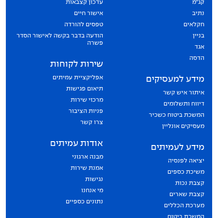
קג״מ
עדכון קצבאות
נתיב
אישור חיים
חקלאים
טפסים להורדה
בניין
הודעה בדבר בקשה לאישור הסדר
פשרה
אגד
הדסה
שירות לקוחות
אפליקציית עמיתים
מידע למעסיקים
תיאום פגישות
איתור איש קשר
מרכזי שירות
דיווח ותשלומים
פניות הציבור
המשכת ביטוח כשכיר
צרו קשר
מעסיקים אונליין
אודות עמיתים
מידע לעמיתים
מבנה ארגוני
יציאה לפנסיה
אמנת שירות
משיכת כספים
נגישות
קצבת נכות
מי אנחנו
קצבת שארים
נתונים כספיים
מערכת הכללים
המשכת ביטוח